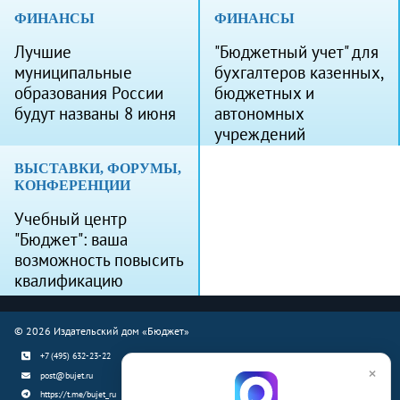
ФИНАНСЫ
ФИНАНСЫ
Лучшие
"Бюджетный учет" для
муниципальные
бухгалтеров казенных,
образования России
бюджетных и
будут названы 8 июня
автономных
учреждений
ВЫСТАВКИ, ФОРУМЫ,
КОНФЕРЕНЦИИ
Учебный центр
"Бюджет": ваша
возможность повысить
квалификацию
© 2026 Издательский дом «Бюджет»
+7 (495) 632-23-22
×
post@bujet.ru
https://t.me/bujet_ru