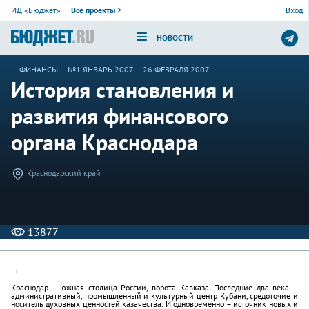
ИД «Бюджет»
Все проекты
>
Вход
НОВОСТИ
—
ФИНАНСЫ
—
№1 ЯНВАРЬ 2007
— 26 ФЕВРАЛЯ 2007
История становления и
развития финансового
органа Краснодара
Краснодарский край
13877
Краснодар – южная столица России, ворота Кавказа. Последние два века –
административный, промышленный и культурный центр Кубани, средоточие и
носитель духовных ценностей казачества. И одновременно – источник новых и