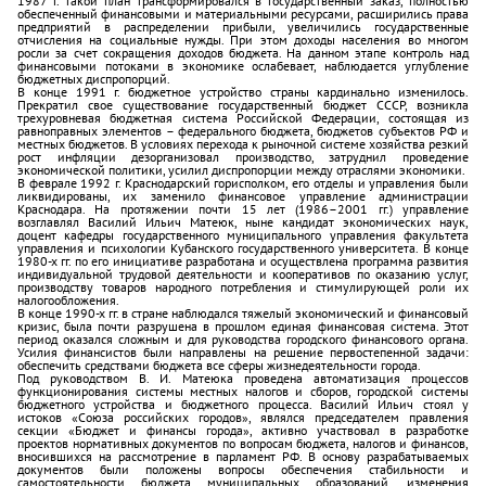
1987 г. такой план трансформировался в государственный заказ, полностью
обеспеченный финансовыми и материальными ресурсами, расширились права
предприятий в распределении прибыли, увеличились государственные
отчисления на социальные нужды. При этом доходы населения во многом
росли за счет сокращения доходов бюджета. На данном этапе контроль над
финансовыми потоками в экономике ослабевает, наблюдается углубление
бюджетных диспропорций.
В конце 1991 г. бюджетное устройство страны кардинально изменилось.
Прекратил свое существование государственный бюджет СССР, возникла
трехуровневая бюджетная система Российской Федерации, состоящая из
равноправных элементов – федерального бюджета, бюджетов субъектов РФ и
местных бюджетов. В условиях перехода к рыночной системе хозяйства резкий
рост инфляции дезорганизовал производство, затруднил проведение
экономической политики, усилил диспропорции между отраслями экономики.
В феврале 1992 г. Краснодарский горисполком, его отделы и управления были
ликвидированы, их заменило финансовое управление администрации
Краснодара. На протяжении почти 15 лет (1986–2001 гг.) управление
возглавлял Василий Ильич Матеюк, ныне кандидат экономических наук,
доцент кафедры государственного муниципального управления факультета
управления и психологии Кубанского государственного университета. В конце
1980-х гг. по его инициативе разработана и осуществлена программа развития
индивидуальной трудовой деятельности и кооперативов по оказанию услуг,
производству товаров народного потребления и стимулирующей роли их
налогообложения.
В конце 1990-х гг. в стране наблюдался тяжелый экономический и финансовый
кризис, была почти разрушена в прошлом единая финансовая система. Этот
период оказался сложным и для руководства городского финансового органа.
Усилия финансистов были направлены на решение первостепенной задачи:
обеспечить средствами бюджета все сферы жизнедеятельности города.
Под руководством В. И. Матеюка проведена автоматизация процессов
функционирования системы местных налогов и сборов, городской системы
бюджетного устройства и бюджетного процесса. Василий Ильич стоял у
истоков «Союза российских городов», являлся председателем правления
секции «Бюджет и финансы города», активно участвовал в разработке
проектов нормативных документов по вопросам бюджета, налогов и финансов,
вносившихся на рассмотрение в парламент РФ. В основу разрабатываемых
документов были положены вопросы обеспечения стабильности и
самостоятельности бюджета муниципальных образований, изменения