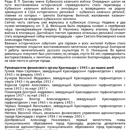
Рады В. П. Громову знамя Кубанского казачьего войска. Очередным шагом на
пути восстановления исторической справедливости стали переговоры с
Кубанским казачьим войском в эмиграции о возвращении на родину
хранящихся в США исторических реликвий – кубанских казачьих регалий,
главная из которых – грамота Екатерины Великой, жалованная казакам-
запорожцам на владение кубанскими землями.
Сейчас часть святынь уже вернулась в кубанскую столицу. Недавно в дар
музею-заповеднику им. Е. Д. Фелицына были переданы кинжал и серебряная
чаша, принадлежавшие генералу В. Науменко, первому атаману Казачьего
войска в эмиграции. Достойным местом хранения остальных реликвий сможет
стать возрожденный собор екатеринодарцев – храм Святого благоверного князя
Александра Невского.
Важным историческим событием для горожан и всех жителей Кубани стало
торжественное открытие восстановленного памятника императрице Екатерине
II работы замечательного русского скульптора М. О. Микешина. Во время
революции монумент был уничтожен, но сегодня, спустя 86 лет, справедливость
восторжествовала, и памятник, являвшийся символом Екатеринодара, вернулся
на свое место в центре города.
Руководители финансового органа Краснодара с 1943 г. до наших дней
Гуляев Иван Сергеевич, заведующий Краснодарским горфинотделом с апреля
1943 г. по февраль 1945 г.
Кучеров Василий Федорович, заведующий Краснодарским горфинотделом с
марта 1945 г. по декабрь 1952 г.
Борисов Сергей Алексеевич, заведующий Краснодарским горфинотделом с
июня 1953 г. по март 1957 г.
Пономарев Дмитрий Андреевич, заведующий Краснодарским горфинотделом с
апреля 1957 г. по май 1965 г.
Авратовщук Виктор Александрович, заведующий Краснодарским
горфинотделом с мая 1965 г. по апрель 1983 г.
Черных Геннадий Васильевич, заведующий Краснодарским горфинотделом с
апреля 1983 г. по апрель 1986 г.
Матеюк Василий Ильич, начальник финансового управления администрации
города Краснодара с апреля 1986 г. по январь 2001 г.
Домбровский Александр Николаевич, первый заместитель главы
муниципального образования город Краснодар, директор департамента
финансов администрации муниципального образования город Краснодар с