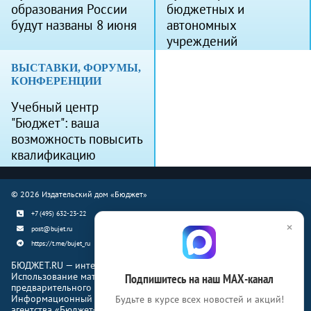
образования России
бюджетных и
будут названы 8 июня
автономных
учреждений
ВЫСТАВКИ, ФОРУМЫ,
КОНФЕРЕНЦИИ
Учебный центр
"Бюджет": ваша
возможность повысить
квалификацию
© 2026 Издательский дом «Бюджет»
+7 (495) 632-23-22
×
post@bujet.ru
https://t.me/bujet_ru
БЮДЖЕТ.RU — интернет-издание о финансовой жизни страны.
Использование материалов Бюджет.ru разрешено только с
Подпишитесь на наш МАХ-канал
предварительного письменного согласия правообладателей.
Информационный продукт «Журнал Бюджет» информационного
Будьте в курсе всех новостей и акций!
агентства «Бюджет-Медиа»