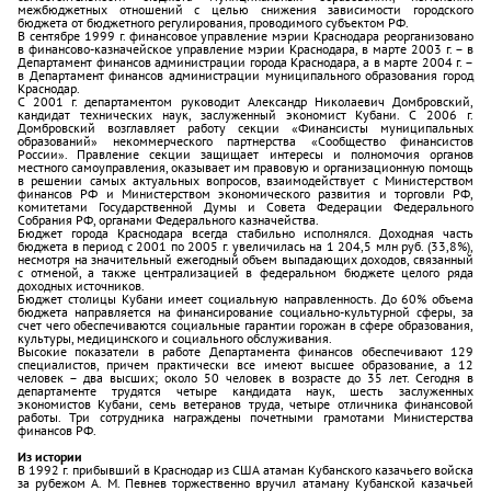
межбюджетных отношений с целью снижения зависимости городского
бюджета от бюджетного регулирования, проводимого субъектом РФ.
В сентябре 1999 г. финансовое управление мэрии Краснодара реорганизовано
в финансово-казначейское управление мэрии Краснодара, в марте 2003 г. – в
Департамент финансов администрации города Краснодара, а в марте 2004 г. –
в Департамент финансов администрации муниципального образования город
Краснодар.
С 2001 г. департаментом руководит Александр Николаевич Домбровский,
кандидат технических наук, заслуженный экономист Кубани. С 2006 г.
Домбровский возглавляет работу секции «Финансисты муниципальных
образований» некоммерческого партнерства «Сообщество финансистов
России». Правление секции защищает интересы и полномочия органов
местного самоуправления, оказывает им правовую и организационную помощь
в решении самых актуальных вопросов, взаимодействует с Министерством
финансов РФ и Министерством экономического развития и торговли РФ,
комитетами Государственной Думы и Совета Федерации Федерального
Собрания РФ, органами Федерального казначейства.
Бюджет города Краснодара всегда стабильно исполнялся. Доходная часть
бюджета в период с 2001 по 2005 г. увеличилась на 1 204,5 млн руб. (33,8%),
несмотря на значительный ежегодный объем выпадающих доходов, связанный
с отменой, а также централизацией в федеральном бюджете целого ряда
доходных источников.
Бюджет столицы Кубани имеет социальную направленность. До 60% объема
бюджета направляется на финансирование социально-культурной сферы, за
счет чего обеспечиваются социальные гарантии горожан в сфере образования,
культуры, медицинского и социального обслуживания.
Высокие показатели в работе Департамента финансов обеспечивают 129
специалистов, причем практически все имеют высшее образование, а 12
человек – два высших; около 50 человек в возрасте до 35 лет. Сегодня в
департаменте трудятся четыре кандидата наук, шесть заслуженных
экономистов Кубани, семь ветеранов труда, четыре отличника финансовой
работы. Три сотрудника награждены почетными грамотами Министерства
финансов РФ.
Из истории
В 1992 г. прибывший в Краснодар из США атаман Кубанского казачьего войска
за рубежом А. М. Певнев торжественно вручил атаману Кубанской казачьей