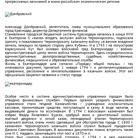
прогрессивных начинаний в южно-российском экономическом регионе.
Александр Домбровский, заместитель главы муниципального образования
город Краснодар, директор Департамента финансов
Становление городской бюджетной системы Краснодара началось в конце XVIII
в. Екатерина II, «желая воздать заслугам войска Черноморского», подписала
грамоту о пожаловании Черноморскому казачьему войску «в вечное владение
земель, лежащих по правую сторону реки Кубань». И в 1793 г. на полуострове
Карасунский Кут был основан войсковой град Екатеринодар – военно-
административный центр земли войска Черноморского. Здесь сосредоточились
административные, делопроизводственные, судебные, хозяйственные,
финансовые, медицинские и образовательные службы.
Жизнь в Екатеринодаре шла согласно «Порядку общей пользы» – так
именовался документ, принятый 1 января 1794 г. и регламентировавший
управление, расселение и землепользование в казачьем войске. Этот акт
официально закрепил название и статус города.
Особое место в системе административного управления городом было
отведено финансовым службам. Первым органом уездного финансового
управления стало Уездное Казначейство – учреждение исключительно
кассовое, принимавшее средства, поступающие в казну в виде налогов, и
выдававшее деньги по ассигновкам. В 1794 г. войсковым казначеем был
избран Федор Яковлевич Бурсак, храбрый воин и рачительный хозяин,
знатный дворянин и лихой казак, легендарный атаман Черноморского
казачьего войска, очень много сделавший для обустройства города. С 1800 г.
казначеем Черноморского казачьего войска служил бывший городничий
Данила Савинович Волкорез. В архивных документах можно встретить также
имя И. С. Нардеги, занимавшего этот пост в 1870-е гг.
Город был центром ярмарочной торговли. С 1794 г. в нем ежегодно