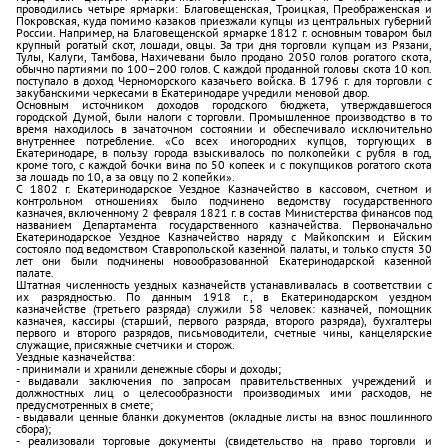
проводились четыре ярмарки: Благовещенская, Троицкая, Преображенская и
Покровская, куда помимо казаков приезжали купцы из центральных губерний
России. Например, на Благовещенской ярмарке 1812 г. основным товаром был
крупный рогатый скот, лошади, овцы. За три дня торговли купцам из Рязани,
Тулы, Калуги, Тамбова, Нахичевани было продано 2050 голов рогатого скота,
обычно партиями по 100–200 голов. С каждой проданной головы скота 10 коп.
поступало в доход Черноморского казачьего войска. В 1796 г. для торговли с
закубанскими черкесами в Екатеринодаре учредили меновой двор.
Основным источником доходов городского бюджета, утверждавшегося
городской Думой, были налоги с торговли. Промышленное производство в то
время находилось в зачаточном состоянии и обеспечивало исключительно
внутреннее потребление. «Со всех иногородних купцов, торгующих в
Екатеринодаре, в пользу города взыскивалось по полкопейки с рубля в год,
кроме того, с каждой бочки вина по 50 копеек и с покупщиков рогатого скота
за лошадь по 10, а за овцу по 2 копейки».
С 1802 г. Екатеринодарское Уездное Казначейство в кассовом, счетном и
контрольном отношениях было подчинено ведомству государственного
казначея, включенному 2 февраля 1821 г. в состав Министерства финансов под
названием Департамента государственного казначейства. Первоначально
Екатеринодарское Уездное Казначейство наряду с Майкопским и Ейским
состояло под ведомством Ставропольской казенной палаты, и только спустя 30
лет они были подчинены новообразованной Екатеринодарской казенной
палате.
Штатная численность уездных казначейств устанавливалась в соответствии с
их разрядностью. По данным 1918 г., в Екатеринодарском уездном
казначействе (третьего разряда) служили 58 человек: казначей, помощник
казначея, кассиры (старший, первого разряда, второго разряда), бухгалтеры
первого и второго разрядов, письмоводители, счетные чины, канцелярские
служащие, присяжные счетчики и сторож.
Уездные казначейства:
- принимали и хранили денежные сборы и доходы;
- выдавали заключения по запросам правительственных учреждений и
должностных лиц о целесообразности производимых ими расходов, не
предусмотренных в смете;
- выдавали ценные бланки документов (окладные листы на взнос пошлинного
сбора);
- реализовали торговые документы (свидетельство на право торговли и