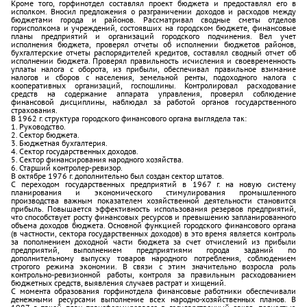
Кроме того, горфинотдел составлял проект бюджета и предоставлял его в
исполком. Вносил предложения о разграничении доходов и расходов между
бюджетами города и районов. Рассматривал сводные сметы отделов
горисполкома и учреждений, состоявших на городском бюджете, финансовые
планы предприятий и организаций городского подчинения. Вел учет
исполнения бюджета, проверял отчеты об исполнении бюджетов районов,
бухгалтерские отчеты распорядителей кредитов, составлял сводный отчет об
исполнении бюджета. Проверял правильность исчисления и своевременность
уплаты налога с оборота, из прибыли, обеспечивал правильное взимание
налогов и сборов с населения, земельной ренты, подоходного налога с
кооперативных организаций, госпошлины. Контролировал расходование
средств на содержание аппарата управления, проверял соблюдение
финансовой дисциплины, наблюдал за работой органов государственного
страхования.
В 1962 г. структура городского финансового органа выглядела так:
1. Руководство.
2. Сектор бюджета.
3. Бюджетная бухгалтерия.
4. Сектор государственных доходов.
5. Сектор финансирования народного хозяйства.
6. Старший контролер-ревизор.
В октябре 1976 г. дополнительно был создан сектор штатов.
С переходом государственных предприятий в 1967 г. на новую систему
планирования и экономического стимулирования промышленного
производства важным показателем хозяйственной деятельности становится
прибыль. Повышается эффективность использования резервов предприятий,
что способствует росту финансовых ресурсов и превышению запланированного
объема доходов бюджета. Основной функцией городского финансового органа
(в частности, сектора государственных доходов) в это время является контроль
за пополнением доходной части бюджета за счет отчислений из прибыли
предприятий, выполнением предприятиями города заданий по
дополнительному выпуску товаров народного потребления, соблюдением
строгого режима экономии. В связи с этим значительно возросла роль
контрольно-ревизионной работы, контроля за правильным расходованием
бюджетных средств, выявления случаев растрат и хищений.
С момента образования горфинотдела финансовые работники обеспечивали
денежными ресурсами выполнение всех народно-хозяйственных планов. В