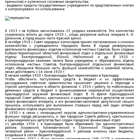
промыслов) и купеческие сословные свидетельства;
- выдавали кредиты государственным учреждениям по представленным сметам
и контролировали их использование.
К 1913 г. на Кубани насчитывалось 15 уездных казначейств. Это количество
сохранялось вплоть до марта 1920 г., когда, разгромив войска генерала А. И.
Деникина, в город вошли части Красной армии.
В октябре 1918 г. Совет народных комиссаров принял постановление о слиянии
казначейства с учреждениями Народного банка. В городе развернулась
деятельность финансовых отделов исполкомов местных Советов, были созданы
Кубано-Черноморский областной финансовый отдел и отдельские финансовые
отделы: Екатеринодарский, Ейский, Майкопский и др. В 1920 г.
Екатеринодарская казенная палата была упразднена, и образовались отделы
исполкомов местных Советов. Екатеринодарский отдельский финансовый
отдел, объединив большую часть функций казначейства и казенной палаты,
начал действовать с 16 июня 1920 г.
В начале ноября 1920 г. Екатеринодар был переименован в Краснодар.
Чтобы обеспечить поступление средств в бюджет и их эффективное
расходование, советское правительство принимает решение о переходе к
строгой централизации в области финансов. С 1924 г. работу по мобилизации
денежных средств в бюджет и финансирование мероприятий осуществляет
Краснодарский окружной финансовый отдел. В то время Краснодарский
городской Совет рабочих, крестьянских и красноармейских депутатов не имел
своего финансового аппарата, и его финансово-налоговой депутатской секции
пришлось использовать для выполнения стоявших перед ней задач аппарат
финансового отдела окрисполкома.
В 1930 г. в связи с ликвидацией округов административно-управленческие
функции города расширились, и при городском Совете рабочих, крестьянских
и красноармейских депутатов был создан городской финансовый отдел.
11 декабря 1936 г. в Краснодаре было образовано три административных
района: Кировский, Кагановический и Сталинский. Позднее появился
четвертый район – Красногвардейский. У районов имелись свои бюджеты,
входившие в состав бюджета города.
13 сентября 1937 г. было принято постановление ЦИК СССР о разделении