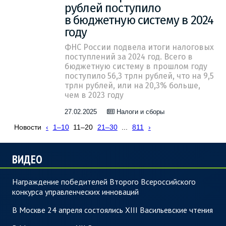
рублей поступило
в бюджетную систему в 2024
году
ФНС России подвела итоги налоговых
поступлений за 2024 год. Всего в
бюджетную систему в прошлом году
поступило 56,3 трлн рублей, что на 9,5
трлн рублей, или на 20,3% больше,
чем в 2023 году
27.02.2025
Налоги и сборы
Новости
‹
1–10
11–20
21–30
...
811
›
ВИДЕО
Награждение победителей Второго Всероссийского
конкурса управленческих инноваций
В Москве 24 апреля состоялись XIII Васильевские чтения