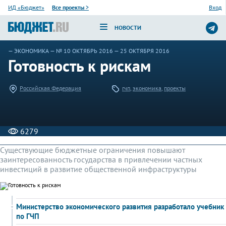
ИД «Бюджет»
Все проекты
>
Вход
НОВОСТИ
—
ЭКОНОМИКА
—
№ 10 ОКТЯБРЬ 2016
— 25 ОКТЯБРЯ 2016
Готовность к рискам
Российская Федерация
гчп
,
экономика
,
проекты
6279
Существующие бюджетные ограничения повышают
заинтересованность государства в привлечении частных
инвестиций в развитие общественной инфраструктуры
Министерство экономического развития разработало учебник
по ГЧП