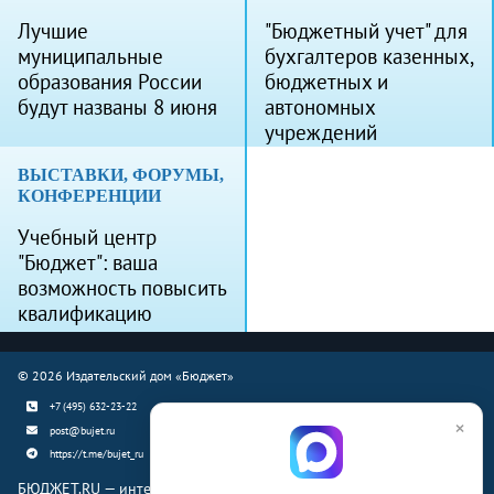
Лучшие
"Бюджетный учет" для
муниципальные
бухгалтеров казенных,
образования России
бюджетных и
будут названы 8 июня
автономных
учреждений
ВЫСТАВКИ, ФОРУМЫ,
КОНФЕРЕНЦИИ
Учебный центр
"Бюджет": ваша
возможность повысить
квалификацию
© 2026 Издательский дом «Бюджет»
+7 (495) 632-23-22
×
post@bujet.ru
https://t.me/bujet_ru
БЮДЖЕТ.RU — интернет-издание о финансовой жизни страны.