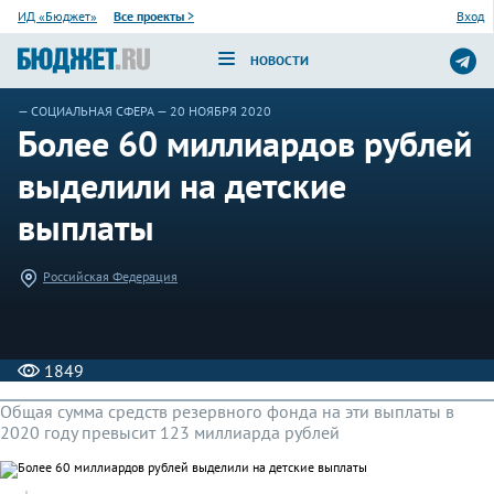
ИД «Бюджет»
Все проекты
>
Вход
НОВОСТИ
—
СОЦИАЛЬНАЯ СФЕРА
— 20 НОЯБРЯ 2020
Более 60 миллиардов рублей
выделили на детские
выплаты
Российская Федерация
1849
Общая сумма средств резервного фонда на эти выплаты в
2020 году превысит 123 миллиарда рублей