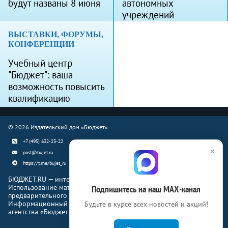
будут названы 8 июня
автономных
учреждений
ВЫСТАВКИ, ФОРУМЫ,
КОНФЕРЕНЦИИ
Учебный центр
"Бюджет": ваша
возможность повысить
квалификацию
© 2026 Издательский дом «Бюджет»
+7 (495) 632-23-22
×
post@bujet.ru
https://t.me/bujet_ru
БЮДЖЕТ.RU — интернет-издание о финансовой жизни страны.
Использование материалов Бюджет.ru разрешено только с
Подпишитесь на наш МАХ-канал
предварительного письменного согласия правообладателей.
Информационный продукт «Журнал Бюджет» информационного
Будьте в курсе всех новостей и акций!
агентства «Бюджет-Медиа»