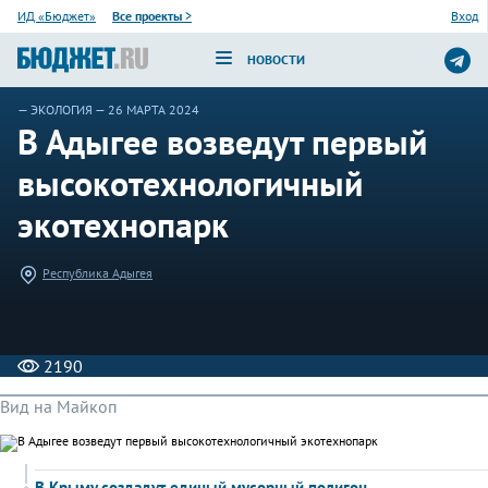
ИД «Бюджет»
Все проекты
>
Вход
НОВОСТИ
—
ЭКОЛОГИЯ
— 26 МАРТА 2024
В Адыгее возведут первый
высокотехнологичный
экотехнопарк
Республика Адыгея
2190
Вид на Майкоп
В Крыму создадут единый мусорный полигон