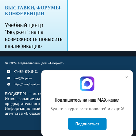
ВЫСТАВКИ, ФОРУМЫ,
КОНФЕРЕНЦИИ
Учебный центр
"Бюджет": ваша
возможность повысить
квалификацию
© 2026 Издательский дом «Бюджет»
+7 (495) 632-23-22
×
post@bujet.ru
https://t.me/bujet_ru
БЮДЖЕТ.RU — интернет-издание о финансовой жизни страны.
Использование материалов Бюджет.ru разрешено только с
Подпишитесь на наш МАХ-канал
предварительного письменного согласия правообладателей.
Информационный продукт «Журнал Бюджет» информационного
Будьте в курсе всех новостей и акций!
агентства «Бюджет-Медиа»
Подписаться