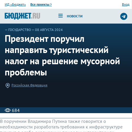
ИД «Бюджет»
Все проекты
>
Вход
НОВОСТИ
—
ГОСУДАРСТВО
— 08 АВГУСТА 2024
Президент поручил
направить туристический
налог на решение мусорной
проблемы
Российская Федерация
684
В поручении Владимира Путина также говорится о
необходимости разработать требования к инфраструктуре