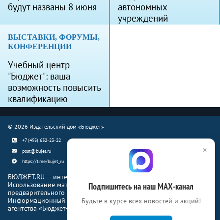
будут названы 8 июня
автономных
учреждений
ВЫСТАВКИ, ФОРУМЫ,
КОНФЕРЕНЦИИ
Учебный центр
"Бюджет": ваша
возможность повысить
квалификацию
© 2026 Издательский дом «Бюджет»
+7 (495) 632-23-22
×
post@bujet.ru
https://t.me/bujet_ru
БЮДЖЕТ.RU — интернет-издание о финансовой жизни страны.
Использование материалов Бюджет.ru разрешено только с
Подпишитесь на наш МАХ-канал
предварительного письменного согласия правообладателей.
Информационный продукт «Журнал Бюджет» информационного
Будьте в курсе всех новостей и акций!
агентства «Бюджет-Медиа»