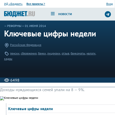
ИД «Бюджет»
Все проекты
>
Вход
НОВОСТИ
—
РЕФОРМЫ
— 01 ИЮНЯ 2014
Ключевые цифры недели
Российская Федерация
пенсии
,
сбережения
,
банки
,
лицензии
,
отзыв
,
банкоматы
,
налоги
,
кадры
6498
Доходы нуждающихся семей упали на 8 — 9%.
Ключевые цифры недели