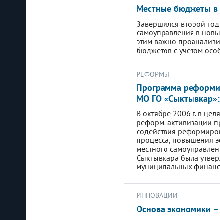
Местные бюджеты в 
Завершился второй год
самоуправления в новых
этим важно проанализи
бюджетов с учетом осо
РЕФОРМЫ
Программа реформи
МО ГО «Сыктывкар»:
В октябре 2006 г. в це
реформ, активизации п
содействия реформиро
процесса, повышения э
местного самоуправлен
Сыктывкара была утве
муниципальных финансо
ИННОВАЦИИ
Основа экономики –