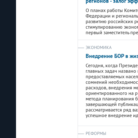
регионов - залог эф
О планах работы Комит
Федерации и региональ
развитию российских р
стимулированию эконом
первый заместитель пр
ЭКОНОМИКА
Внедрение БОР в жи
Сегодня, когда Презид
главных задач названо
предоставляемых населе
сомнений необходимос
расходов, внедрения м
ориентированного на ре
метода планирования б
завершающей публикац
рассматривается ряд в
успешное внедрение ид
РЕФОРМЫ