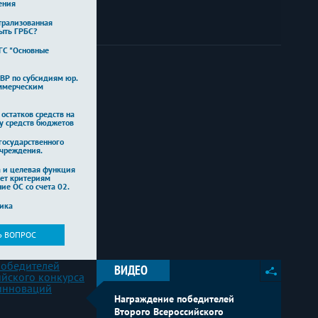
ения
трализованная
ыть ГРБС?
ГС "Основные
ВР по субсидиям юр.
ммерческим
остатков средств на
ту средств бюджетов
государственного
учреждения.
а и целевая функция
ует критериям
ние ОС со счета 02.
тика
Ь ВОПРОС
ВИДЕО
Награждение победителей
Второго Всероссийского