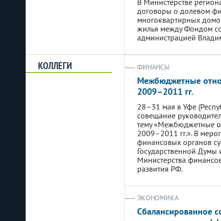
В Министерстве регион
договоры о долевом ф
многоквартирных домов
жилья между Фондом с
администрацией Владим
КОЛЛЕГИ
ФИНАНСЫ
Межбюджетные отно
2009–2011 гг.
28–31 мая в Уфе (Респу
совещание руководител
тему «Межбюджетные о
2009–2011 гг.». В меро
финансовых органов су
Государственной Думы 
Министерства финансов
развития РФ.
ЭКОНОМИКА
Сбалансированное с