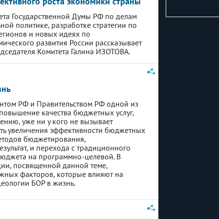
фективного роста экономики страны
ета Государственной Думы РФ по делам
ной политике, разработке стратегии по
егионов и новых идеях по
ического развития России рассказывает
едседателя Комитета Галина ИЗОТОВА.
знь
ентом РФ и Правительством РФ одной из
 повышение качества бюджетных услуг,
нию, уже ни у кого не вызывает
ть увеличения эффективности бюджетных
етодов бюджетирования,
зультат, и перехода с традиционного
юджета на программно-целевой. В
ии, посвященной данной теме,
ажных факторов, которые влияют на
еологии БОР в жизнь.