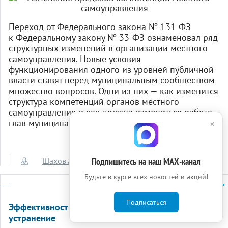
Переход от Федерального закона № 131‑ФЗ
к Федеральному закону № 33‑ФЗ ознаменовал ряд
структурных изменений в организации местного
самоуправления. Новые условия
функционирования одного из уровней публичной
власти ставят перед муниципальным сообществом
множество вопросов. Одни из них — как изменится
структура компетенций органов местного
самоуправления и как должна измениться работа
глав муниципальных образований.
×
Шахов Александр Алексеевич
Подпишитесь на наш МАХ-канал
Будьте в курсе всех новостей и акций!
Подписаться
Эффективность ОМСУ: анализ проблем и их
устранение